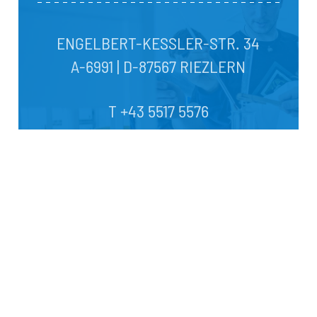
ENGELBERT-KESSLER-STR. 34
A-6991 | D-87567 RIEZLERN
T +43 5517 5576
E-Mail Kontakt
Impressum |
Datenschutz
|
rechtliche Hinweise
©
2021