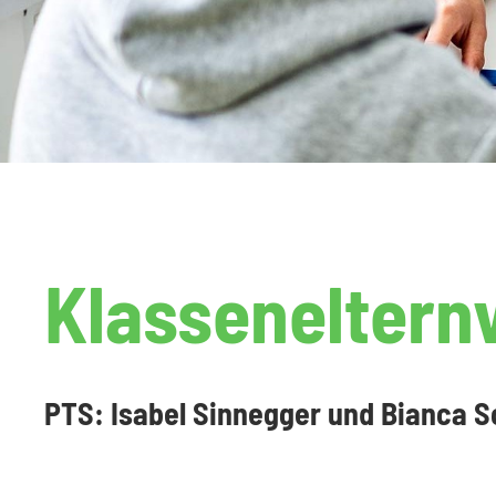
Klasseneltern
PTS: Isabel Sinnegger und Bianca 