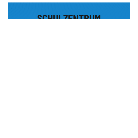
ENGELBERT-KESSLER-STR. 34
A-6991 | D-87567 RIEZLERN
T +43 5517 5576
E-Mail Kontakt