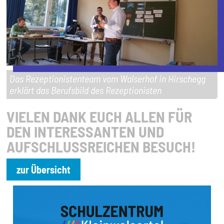
Das Rezeptionistenteam vom Walserhof in Hirschegg
erklärt das Berufsbild des Rezeptionisten
VIELEN DANK EUCH ALLEN FÜR
DEN INTERESSANTEN UND
AUFSCHLUSSREICHEN BESUCH!
zur Übersicht