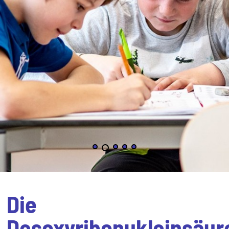
Die
Desoxyribonukleinsäur