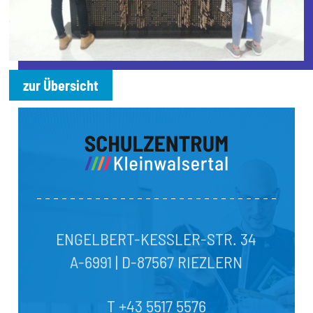
zur Übersicht
ENGELBERT-KESSLER-STR. 34
A-6991 | D-87567 RIEZLERN
T +43 5517 5576