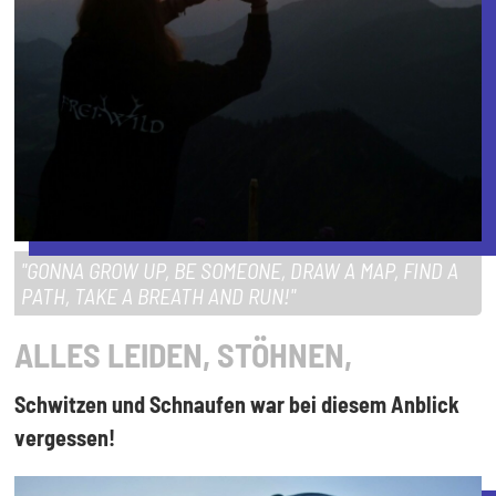
"GONNA GROW UP, BE SOMEONE, DRAW A MAP, FIND A
PATH, TAKE A BREATH AND RUN!"
ALLES LEIDEN, STÖHNEN,
Schwitzen und Schnaufen war bei diesem Anblick
vergessen!