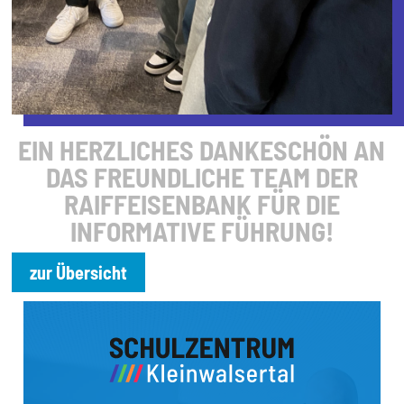
EIN HERZLICHES DANKESCHÖN AN
DAS FREUNDLICHE TEAM DER
RAIFFEISENBANK FÜR DIE
INFORMATIVE FÜHRUNG!
zur Übersicht