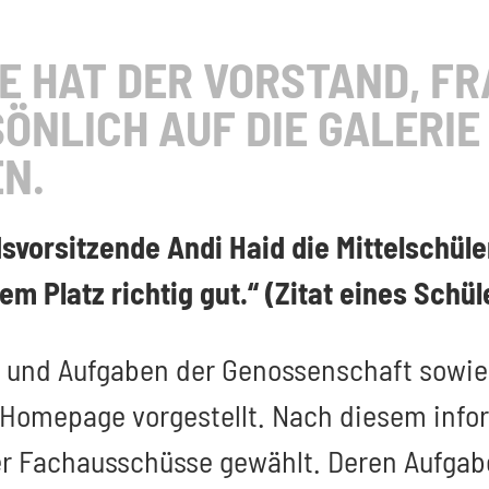
SE HAT DER VORSTAND, F
ÖNLICH AUF DIE GALERIE
N.
vorsitzende Andi Haid die Mittelschüler
m Platz richtig gut.“ (Zitat eines Schül
e und Aufgaben der Genossenschaft sowie
omepage vorgestellt. Nach diesem inform
r Fachausschüsse gewählt. Deren Aufgabe 