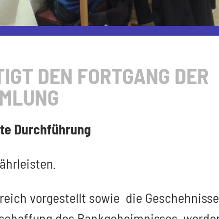
TIGT DEN FORTGANG DER
MMLUNG
kte Durchführung
hrleisten.
reich vorgestellt sowie die Geschehnisse
schaffung des Bankgeheimnisses werden