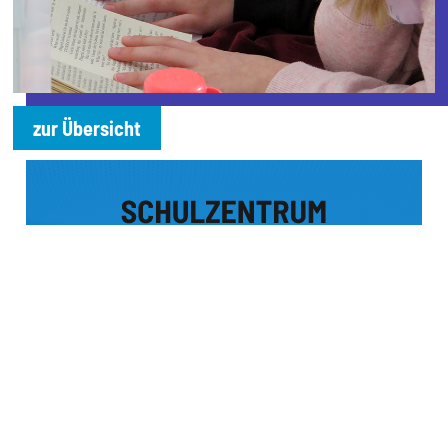
zur Übersicht
ENGELBERT-KESSLER-STR. 34
A-6991 | D-87567 RIEZLERN
T +43 5517 5576