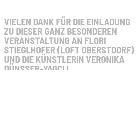
VIELEN DANK FÜR DIE EINLADUNG
ZU DIESER GANZ BESONDEREN
VERANSTALTUNG AN FLORI
STIEGLHOFER (LOFT OBERSTDORF)
UND DIE KÜNSTLERIN VERONIKA
DÜNSSER-YAGCI !
Mehr Info unter:
https://www.videokunst-allgaeu.de/linkinghistory/
zur Übersicht