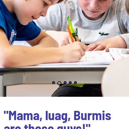
"Mama, luag, Burmis
are those guys!"