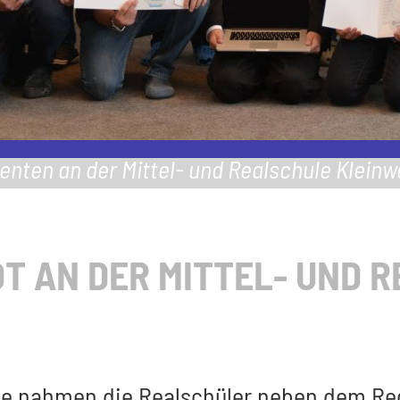
nten an der Mittel- und Realschule Kleinw
T AN DER MITTEL- UND 
rle nahmen die Realschüler neben dem Reg