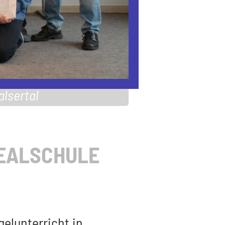
alsertal
REALSCHULE
elunterricht in